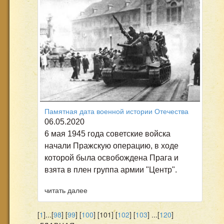
Памятная дата военной истории Отечества
06.05.2020
6 мая 1945 года советские войска
начали Пражскую операцию, в ходе
которой была освобождена Прага и
взята в плен группа армии "Центр".
читать далее
[
1
]...[
98
] [
99
] [
100
] [101] [
102
] [
103
] ...[
120
]