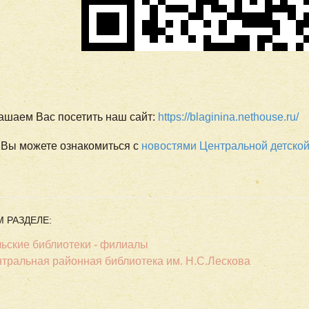
ашаем Вас посетить наш сайт:
https://blaginina.nethouse.ru/
 Вы можете ознакомиться с
новостями Центральной детской
М РАЗДЕЛЕ:
ьские библиотеки - филиалы
тральная районная библиотека им. Н.С.Лескова