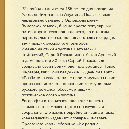
27 ноября отмечается 185 лет со дня рождения
Алексея Николаевича Апухтина. Поэт, чье имя
неразрывно связано с Орловским краем,
Змиевской землей, был не просто популярным
литератором позапрошлого века, но и тонким
лириком, чье творчество нашло отклик в сердцах
величайших русских композиторов.
Именно на стихи Апухтина Петр Ильич
Чайковский, Сергей Рахманинов, Антон Аренский
и даже новатор XX века Сергей Прокофьев
создавали свои проникновенные романсы. Такие
шедевры, как "Ночи безумные", «День ли царит»,
«Разбитая ваза», стали не просто музыкальными
произведениями, а подлинными жемчужинами
русского романса, обессмертившими
поэтическое слово Апухтина.
Биография и творческое наследие нашего
знаменитого земляка тщательно изучены и
сохранены. Его жизнь подробно описана в таких
краеведческих изданиях: словаре «Писатели
Орловского края», сборнике «Их родина –