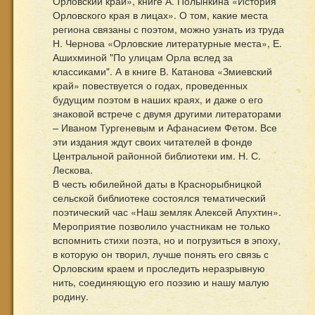
Орловский край», книге А. Полынкина «История
Орловского края в лицах». О том, какие места
региона связаны с поэтом, можно узнать из труда
Н. Чернова «Орловские литературные места», Е.
Ашихминой "По улицам Орла вслед за
классиками". А в книге В. Катанова «Змиевский
край» повествуется о годах, проведенных
будущим поэтом в наших краях, и даже о его
знаковой встрече с двумя другими литераторами
– Иваном Тургеневым и Афанасием Фетом. Все
эти издания ждут своих читателей в фонде
Центральной районной библиотеки им. Н. С.
Лескова.
В честь юбилейной даты в Краснорыбницкой
сельской библиотеке состоялся тематический
поэтический час «Наш земляк Алексей Апухтин».
Мероприятие позволило участникам не только
вспомнить стихи поэта, но и погрузиться в эпоху,
в которую он творил, лучше понять его связь с
Орловским краем и проследить неразрывную
нить, соединяющую его поэзию и нашу малую
родину.