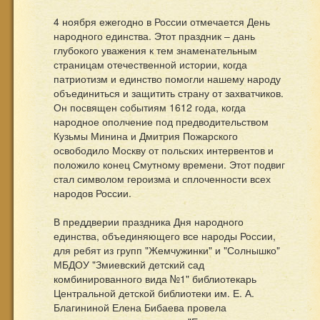
4 ноября ежегодно в России отмечается День
народного единства. Этот праздник – дань
глубокого уважения к тем знаменательным
страницам отечественной истории, когда
патриотизм и единство помогли нашему народу
объединиться и защитить страну от захватчиков.
Он посвящен событиям 1612 года, когда
народное ополчение под предводительством
Кузьмы Минина и Дмитрия Пожарского
освободило Москву от польских интервентов и
положило конец Смутному времени. Этот подвиг
стал символом героизма и сплоченности всех
народов России.
⁣В преддверии праздника Дня народного
единства, объединяющего все народы России,
для ребят из групп "Жемчужинки" и "Солнышко"
МБДОУ "Змиевский детский сад
комбинированного вида №1" библиотекарь
Центральной детской библиотеки им. Е. А.
Благининой Елена Бибаева провела