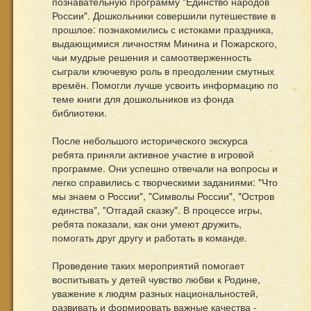
познавательную программу "Единство народов
России". Дошкольники совершили путешествие в
прошлое: познакомились с истоками праздника,
выдающимися личностям Минина и Пожарского,
чьи мудрые решения и самоотверженность
сыграли ключевую роль в преодолении смутных
времён. Помогли лучше усвоить информацию по
теме книги для дошкольников из фонда
библиотеки.
⁣После небольшого исторического экскурса
ребята приняли активное участие в игровой
программе. Они успешно отвечали на вопросы и
легко справились с творческими заданиями: "Что
мы знаем о России", "Символы России", "Остров
единства", "Отгадай сказку". В процессе игры,
ребята показали, как они умеют дружить,
помогать друг другу и работать в команде.
⁣Проведение таких мероприятий помогает
воспитывать у детей чувство любви к Родине,
уважение к людям разных национальностей,
развивать и формировать важные качества -